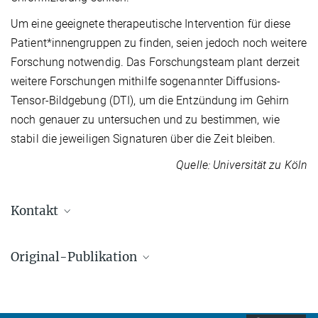
Um eine geeignete therapeutische Intervention für diese
Patient*innengruppen zu finden, seien jedoch noch weitere
Forschung notwendig. Das Forschungsteam plant derzeit
weitere Forschungen mithilfe sogenannter Diffusions-
Tensor-Bildgebung (DTI), um die Entzündung im Gehirn
noch genauer zu untersuchen und zu bestimmen, wie
stabil die jeweiligen Signaturen über die Zeit bleiben.
Quelle: Universität zu Köln
Kontakt
Dr. Dr. David Popovic
Original-Publikation
Geschäftsführender Oberarzt
+49 89 30622-8440
David Popovic, Clara Weyer, Dominic B. Dwyer et al.
david_popovic@...
Multivariate Brain-Blood Signatures in Early-Stage Depression