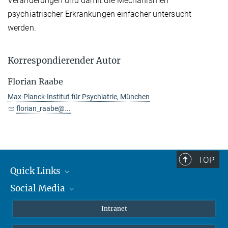
Veränderungen und damit die Mechanismen
psychiatrischer Erkrankungen einfacher untersucht
werden.
Korrespondierender Autor
Florian Raabe
Max-Planck-Institut für Psychiatrie, München
florian_raabe@...
TOP
Quick Links
Social Media
Student*innen/Wissenschaftler*innen
Patient*innen
Instagram
Intranet
Journalist*innen
LinkedIn