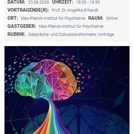
DATUM:
UHRZEIT:
23.06.2026
18:30 - 19:30
VORTRAGENDE(R):
Prof. Dr. Angelika Erhardt
ORT:
RAUM:
Max-Planck-Institut für Psychiatrie
Online
GASTGEBER:
Max-Planck-Institut für Psychiatrie
RUBRIK:
Gesprächs- und Diskussionsformate, Vorträge