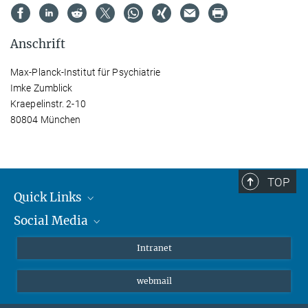
Anschrift
Max-Planck-Institut für Psychiatrie
Imke Zumblick
Kraepelinstr. 2-10
80804 München
TOP
Quick Links
Social Media
Student*innen/Wissenschaftler*innen
Patient*innen
Instagram
Intranet
Journalist*innen
LinkedIn
webmail
Bluesky