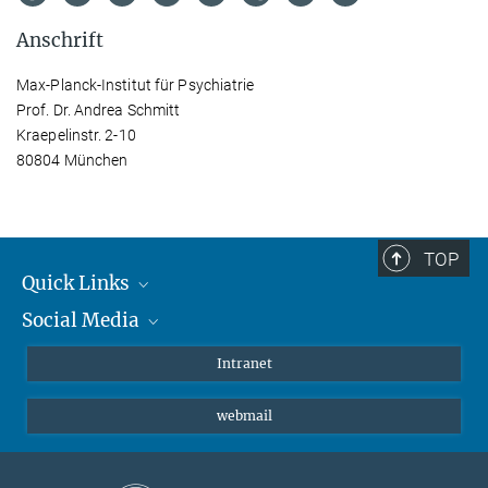
Anschrift
Max-Planck-Institut für Psychiatrie
Prof. Dr. Andrea Schmitt
Kraepelinstr. 2-10
80804 München
TOP
Quick Links
Social Media
Student*innen/Wissenschaftler*innen
Patient*innen
Instagram
Intranet
Journalist*innen
LinkedIn
webmail
Bluesky
Facebook