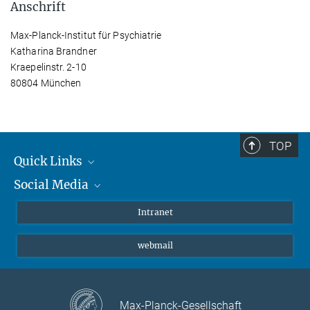
Anschrift
Max-Planck-Institut für Psychiatrie
Katharina Brandner
Kraepelinstr. 2-10
80804 München
TOP
Quick Links
Social Media
Student*innen/Wissenschaftler*innen
Patient*innen
Instagram
Intranet
Journalist*innen
LinkedIn
webmail
Bluesky
Facebook
YouTube
Max-Planck-Gesellschaft