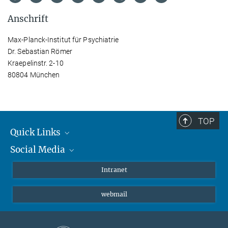
Anschrift
Max-Planck-Institut für Psychiatrie
Dr. Sebastian Römer
Kraepelinstr. 2-10
80804 München
TOP
Quick Links
Social Media
Student*innen/Wissenschaftler*innen
Patient*innen
Instagram
Intranet
Journalist*innen
LinkedIn
webmail
Bluesky
Facebook