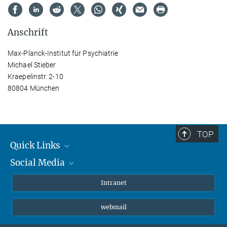
Anschrift
Max-Planck-Institut für Psychiatrie
Michael Stieber
Kraepelinstr. 2-10
80804 München
TOP
Quick Links
Social Media
Student*innen/Wissenschaftler*innen
Patient*innen
Instagram
Intranet
Journalist*innen
LinkedIn
webmail
Bluesky