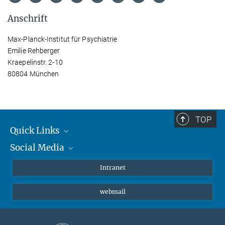
Anschrift
Max-Planck-Institut für Psychiatrie
Emilie Rehberger
Kraepelinstr. 2-10
80804 München
TOP
Quick Links
Social Media
Student*innen/Wissenschaftler*innen
Patient*innen
Instagram
Intranet
Journalist*innen
LinkedIn
webmail
Bluesky
Facebook