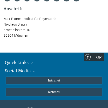
Anschrift
Max-Planck-Institut für Psychiatrie
Nikolaus Braun
Kraepelinstr. 2-10
80804 München
TOP
Quick Links
Social Media
Student*innen/Wissenschaftler*innen
Patient*innen
Instagram
Intranet
Journalist*innen
LinkedIn
webmail
Bluesky
Facebook