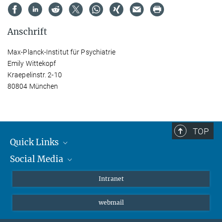
Anschrift
Max-Planck-Institut für Psychiatrie
Emily Wittekopf
Kraepelinstr. 2-10
80804 München
TOP
Quick Links
Social Media
Student*innen/Wissenschaftler*innen
Patient*innen
Instagram
Intranet
Journalist*innen
LinkedIn
webmail
Bluesky