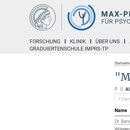
Hauptinhalt
FORSCHUNG
KLINIK
ÜBER UNS
GRADUIERTENSCHULE IMPRS-TP
Startseite
"M
P
S
Al
Name
Dr. Ben
Wissens