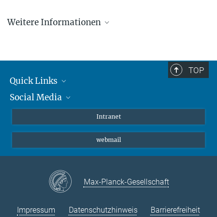
Öffnungszeiten: Nach vorheriger Vereinbarung.
Weitere Informationen
Archiv der Max-Planck-Gesellschaft
TOP
Quick Links
Social Media
Student*innen/Wissenschaftler*innen
Patient*innen
Instagram
Intranet
Journalist*innen
LinkedIn
webmail
Bluesky
Facebook
YouTube
Max-Planck-Gesellschaft
Impressum
Datenschutzhinweis
Barrierefreiheit