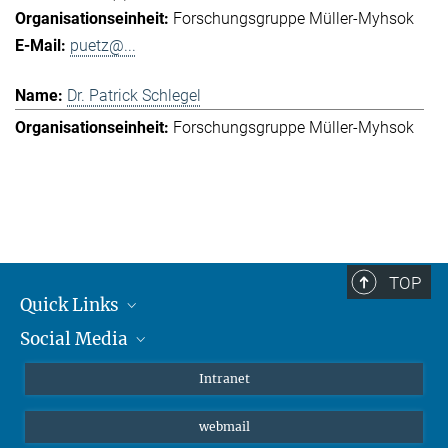
Forschungsgruppe Müller-Myhsok
puetz@...
Dr. Patrick Schlegel
Forschungsgruppe Müller-Myhsok
TOP
Quick Links
Social Media
Student*innen/Wissenschaftler*innen
Patient*innen
Instagram
Intranet
Journalist*innen
LinkedIn
webmail
Bluesky