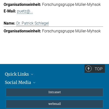
Forschungsgruppe Müller-Myhsok
puetz@...
Dr. Patrick Schlegel
Forschungsgruppe Müller-Myhsok
TOP
Quick Links
Social Media
Student*innen/Wissenschaftler*innen
Patient*innen
Instagram
Intranet
Journalist*innen
LinkedIn
webmail
Bluesky