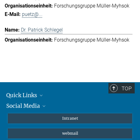
Forschungsgruppe Müller-Myhsok
puetz@...
Dr. Patrick Schlegel
Forschungsgruppe Müller-Myhsok
TOP
Quick Links
Social Media
Student*innen/Wissenschaftler*innen
Patient*innen
Instagram
Intranet
Journalist*innen
LinkedIn
webmail
Bluesky