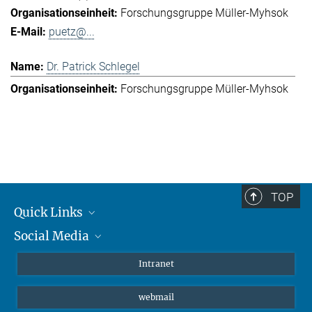
Forschungsgruppe Müller-Myhsok
puetz@...
Dr. Patrick Schlegel
Forschungsgruppe Müller-Myhsok
TOP
Quick Links
Social Media
Student*innen/Wissenschaftler*innen
Patient*innen
Instagram
Intranet
Journalist*innen
LinkedIn
webmail
Bluesky