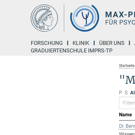
Hauptinhalt
FORSCHUNG
KLINIK
ÜBER UNS
GRADUIERTENSCHULE IMPRS-TP
Startseite
"M
P
S
Al
Name
Dr. Ben
Wissens