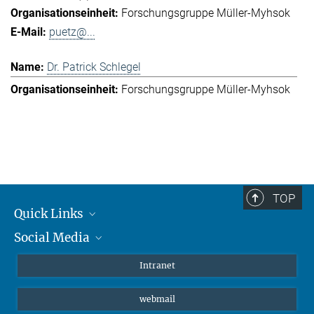
Forschungsgruppe Müller-Myhsok
puetz@...
Dr. Patrick Schlegel
Forschungsgruppe Müller-Myhsok
TOP
Quick Links
Social Media
Student*innen/Wissenschaftler*innen
Patient*innen
Instagram
Intranet
Journalist*innen
LinkedIn
webmail
Bluesky