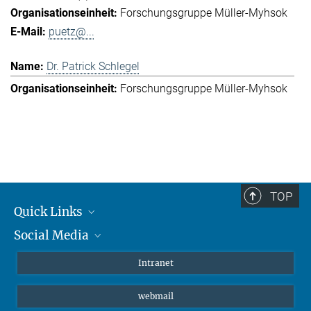
Forschungsgruppe Müller-Myhsok
puetz@...
Dr. Patrick Schlegel
Forschungsgruppe Müller-Myhsok
TOP
Quick Links
Social Media
Student*innen/Wissenschaftler*innen
Patient*innen
Instagram
Intranet
Journalist*innen
LinkedIn
webmail
Bluesky