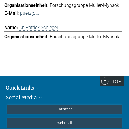
Forschungsgruppe Müller-Myhsok
puetz@...
Dr. Patrick Schlegel
Forschungsgruppe Müller-Myhsok
TOP
Quick Links
Social Media
Student*innen/Wissenschaftler*innen
Patient*innen
Instagram
Intranet
Journalist*innen
LinkedIn
webmail
Bluesky