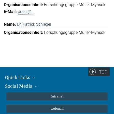
Forschungsgruppe Müller-Myhsok
puetz@...
Dr. Patrick Schlegel
Forschungsgruppe Müller-Myhsok
TOP
Quick Links
Social Media
Student*innen/Wissenschaftler*innen
Patient*innen
Instagram
Intranet
Journalist*innen
LinkedIn
webmail
Bluesky