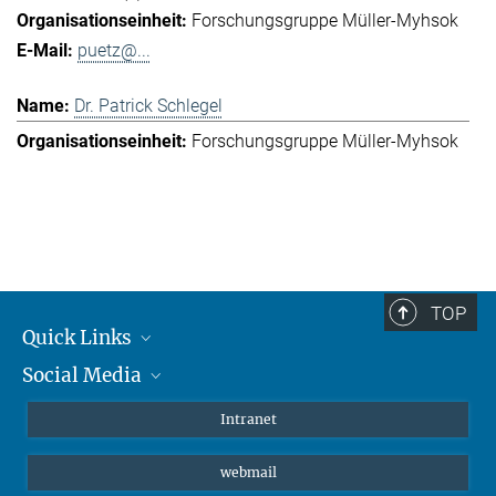
Forschungsgruppe Müller-Myhsok
puetz@...
Dr. Patrick Schlegel
Forschungsgruppe Müller-Myhsok
TOP
Quick Links
Social Media
Student*innen/Wissenschaftler*innen
Patient*innen
Instagram
Intranet
Journalist*innen
LinkedIn
webmail
Bluesky