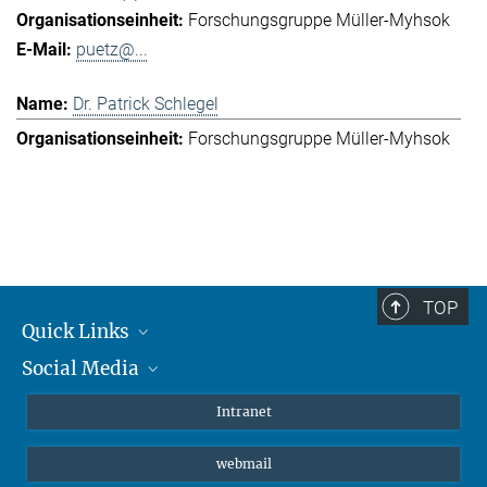
Forschungsgruppe Müller-Myhsok
puetz@...
Dr. Patrick Schlegel
Forschungsgruppe Müller-Myhsok
TOP
Quick Links
Social Media
Student*innen/Wissenschaftler*innen
Patient*innen
Instagram
Intranet
Journalist*innen
LinkedIn
webmail
Bluesky