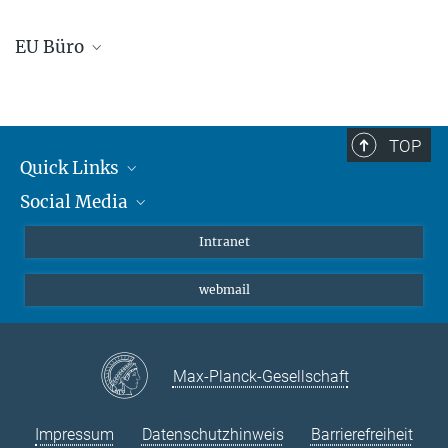
EU Büro
EU Büro der Max Planck Institute Bayern
TOP
Quick Links
Social Media
Student*innen/Wissenschaftler*innen
Patient*innen
Instagram
Intranet
Journalist*innen
LinkedIn
webmail
Bluesky
Facebook
YouTube
Max-Planck-Gesellschaft
Impressum
Datenschutzhinweis
Barrierefreiheit