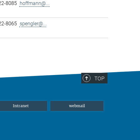
22-8085
hoffmann@...
22-8065
spengler@...
TOP
Intranet
webmail