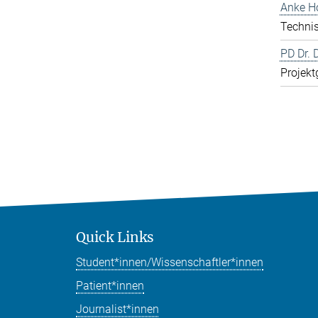
Anke H
Technis
PD Dr. 
Projekt
Quick Links
Student*innen/Wissenschaftler*innen
Patient*innen
Journalist*innen