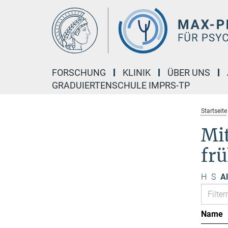
Hauptinhalt
FORSCHUNG
KLINIK
ÜBER UNS
GRADUIERTENSCHULE IMPRS-TP
Startseite
Mi
fr
H
S
Al
Name