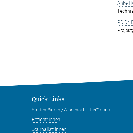
Anke H
Technis
PD Dr. 
Projekt
Quick Links
Student*innen/Wissenschaftler*innen
Patient*innen
Journalist*innen