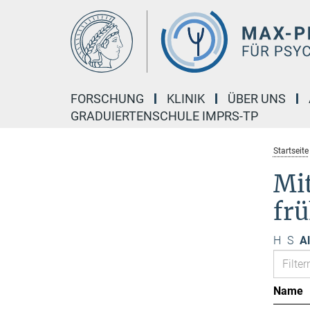
Hauptinhalt
FORSCHUNG
KLINIK
ÜBER UNS
GRADUIERTENSCHULE IMPRS-TP
Startseite
Mi
fr
H
S
Al
Name