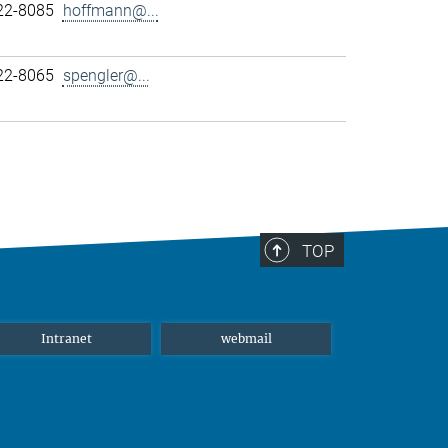
22-8085
hoffmann@...
22-8065
spengler@...
TOP
Intranet
webmail