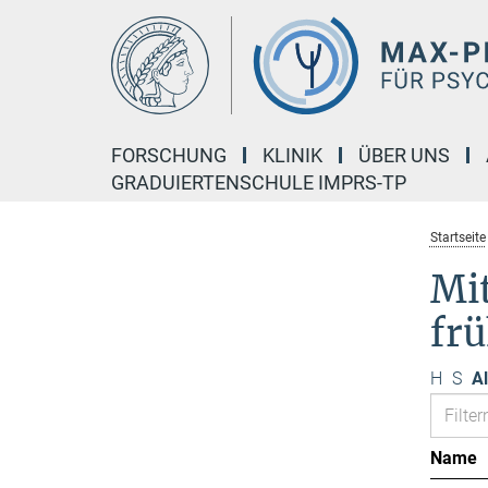
Hauptinhalt
FORSCHUNG
KLINIK
ÜBER UNS
GRADUIERTENSCHULE IMPRS-TP
Startseite
Mi
fr
H
S
Al
Name