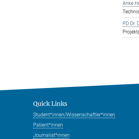
Anke H
Technis
PD Dr. 
Projekt
Quick Links
Student*innen/Wissenschaftler*innen
Patient*innen
Journalist*innen