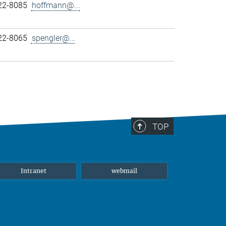
22-8085
hoffmann@...
22-8065
spengler@...
TOP
Intranet
webmail