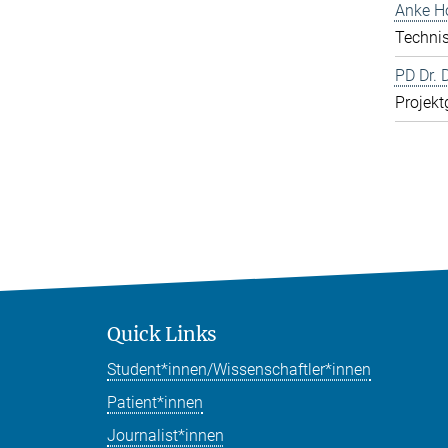
Anke H
Technis
PD Dr. 
Projekt
Quick Links
Student*innen/Wissenschaftler*innen
Patient*innen
Journalist*innen