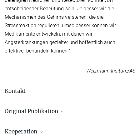
beteiligten Neuronen und Rezeptoren könnte von
entscheidender Bedeutung sein. Je besser wir die
Mechanismen des Gehirns verstehen, die die
Stressreaktion regulieren, umso besser können wir
Medikamente entwickeln, mit denen wir
Angsterkrankungen gezielter und hoffentlich auch
effektiver behandeln können.“
Weizmann Insitute/AS
Kontakt
Prof. Dr. Alon Chen
Original Publikation
Auswärtiges wissenschaftliches Mitglied
alon_chen@...
M J A G Henckens, Y Printz, U Shamgar, J Dine, M Lebow, Y Drori,
Kooperation
C Kuehne, A Kolarz, M Eder, J M Deussing, N J Justice, O Yizhar,
A Chen