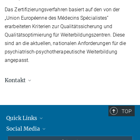
Das Zertifizierungsverfahren basiert auf den von der
„Union Européenne des Médecins Spécialistes”
erarbeiteten Kriterien zur Qualitätssicherung und
Qualitätsoptimierung für Weiterbildungszentren. Diese
sind an die aktuellen, nationalen Anforderungen für die
psychiatrisch-psychotherapeutische Weiterbildung
angepasst.
Kontakt
TOP
Quick Links
Social Media
Student*innen/Wissenschaftler*innen
Patient*innen
Instagram