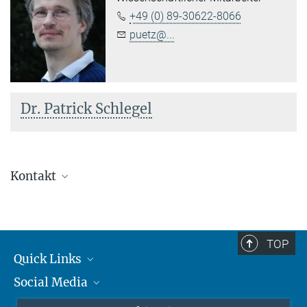
+49 (0) 89-30622-8066
puetz@...
Dr. Patrick Schlegel
Kontakt
TOP
Quick Links
Social Media
Student*innen/Wissenschaftler*innen
Patient*innen
Instagram