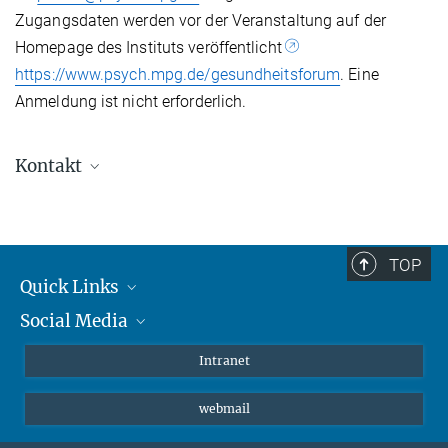
Zugangsdaten werden vor der Veranstaltung auf der
Homepage des Instituts veröffentlicht
https://www.psych.mpg.de/gesundheitsforum
. Eine
Anmeldung ist nicht erforderlich.
Kontakt
TOP
Quick Links
Social Media
Student*innen/Wissenschaftler*innen
Patient*innen
Instagram
Intranet
Journalist*innen
LinkedIn
webmail
Bluesky