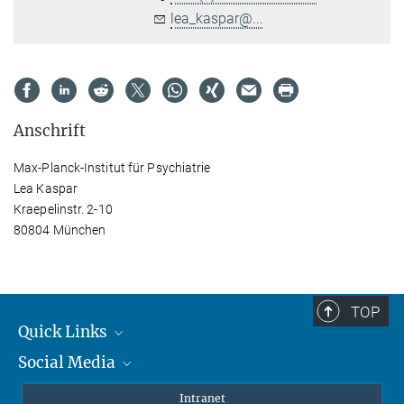
lea_kaspar@...
Anschrift
Max-Planck-Institut für Psychiatrie
Lea Kaspar
Kraepelinstr. 2-10
80804 München
TOP
Quick Links
Social Media
Student*innen/Wissenschaftler*innen
Patient*innen
Instagram
Intranet