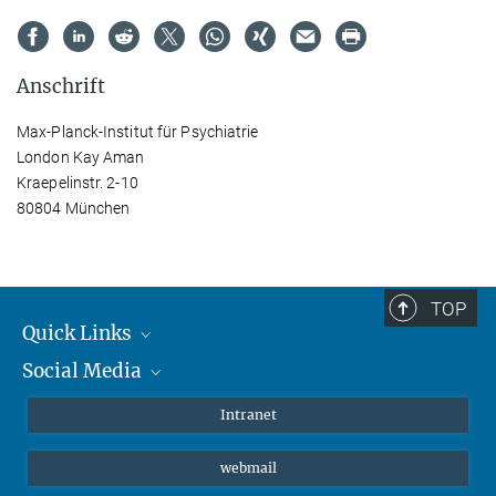
Anschrift
Max-Planck-Institut für Psychiatrie
London Kay Aman
Kraepelinstr. 2-10
80804 München
TOP
Quick Links
Social Media
Student*innen/Wissenschaftler*innen
Patient*innen
Instagram
Intranet
Journalist*innen
LinkedIn
webmail
Bluesky