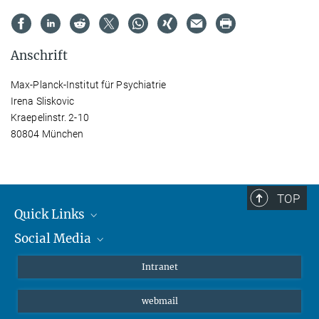
Anschrift
Max-Planck-Institut für Psychiatrie
Irena Sliskovic
Kraepelinstr. 2-10
80804 München
TOP
Quick Links
Social Media
Student*innen/Wissenschaftler*innen
Patient*innen
Instagram
Intranet
Journalist*innen
LinkedIn
webmail
Bluesky