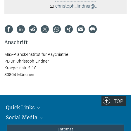
christoph_lindner@...
Anschrift
Max-Planck-Institut für Psychiatrie
PD Dr. Christoph Lindner
Kraepelinstr. 2-10
80804 München
TOP
Quick Links
Social Media
Student*innen/Wissenschaftler*innen
Patient*innen
Instagram
Intranet