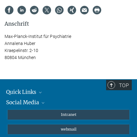
Anschrift
Max-Planck-Institut für Psychiatrie
Annalena Huber
Kraepelinstr. 2-10
80804 München
TOP
Quick Links
Social Media
Student*innen/Wissenschaftler*innen
Patient*innen
Instagram
Intranet
Journalist*innen
LinkedIn
webmail
Bluesky