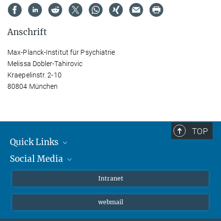
Anschrift
Max-Planck-Institut für Psychiatrie
Melissa Dobler-Tahirovic
Kraepelinstr. 2-10
80804 München
TOP
Quick Links
Social Media
Student*innen/Wissenschaftler*innen
Patient*innen
Instagram
Intranet
Journalist*innen
LinkedIn
webmail
Bluesky