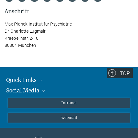
Anschrift
Max-Planck-Institut für Psychiatrie
Dr. Charlotte Lugmair
Kraepelinstr. 2-10
80804 München
TOP
Quick Links
Social Media
Student*innen/Wissenschaftler*innen
Patient*innen
Instagram
Intranet
Journalist*innen
LinkedIn
webmail
Bluesky
Facebook