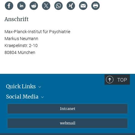
Anschrift
Max-Planck-Institut für Psychiatrie
Markus Neumann
Kraepelinstr. 2-10
80804 München
TOP
Quick Links
Social Media
Student*innen/Wissenschaftler*innen
Patient*innen
Instagram
Intranet
Journalist*innen
LinkedIn
webmail
Bluesky