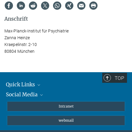
Anschrift
Max-Planck-Institut für Psychiatrie
Zanna Heinze
Kraepelinstr. 2-10
80804 München
TOP
Quick Links
Social Media
Student*innen/Wissenschaftler*innen
Patient*innen
Instagram
Intranet
Journalist*innen
LinkedIn
webmail
Bluesky