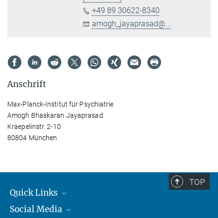
+49 89 30622-8340
amogh_jayaprasad@...
Anschrift
Max-Planck-Institut für Psychiatrie
Amogh Bhaskaran Jayaprasad
Kraepelinstr. 2-10
80804 München
TOP
Quick Links
Social Media
Student*innen/Wissenschaftler*innen