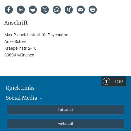
Anschrift
Max-Planck-Institut für Psychiatrie
Anke Schlee
Kraepelinstr. 2-10
80804 München
TOP
Quick Links
Social Media
Student*innen/Wissenschaftler*innen
Patient*innen
Instagram
Intranet
Journalist*innen
LinkedIn
webmail
Bluesky