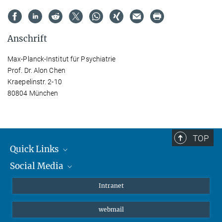
Anschrift
Max-Planck-Institut für Psychiatrie
Prof. Dr. Alon Chen
Kraepelinstr. 2-10
80804 München
TOP
Quick Links
Social Media
Student*innen/Wissenschaftler*innen
Patient*innen
Instagram
Intranet
Journalist*innen
LinkedIn
webmail
Bluesky