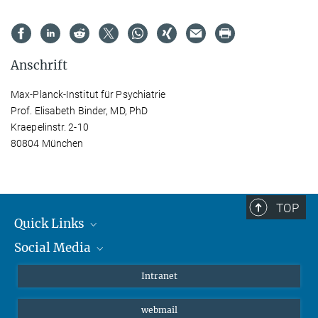
Anschrift
Max-Planck-Institut für Psychiatrie
Prof. Elisabeth Binder, MD, PhD
Kraepelinstr. 2-10
80804 München
TOP
Quick Links
Social Media
Student*innen/Wissenschaftler*innen
Patient*innen
Instagram
Intranet
Journalist*innen
LinkedIn
webmail