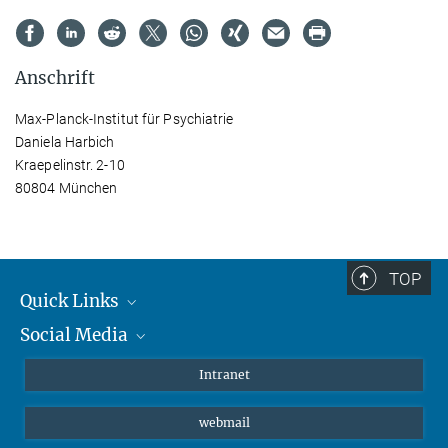
Anschrift
Max-Planck-Institut für Psychiatrie
Daniela Harbich
Kraepelinstr. 2-10
80804 München
TOP
Quick Links
Social Media
Student*innen/Wissenschaftler*innen
Patient*innen
Instagram
Intranet
Journalist*innen
LinkedIn
webmail
Bluesky