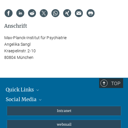
Anschrift
Max-Planck-Institut für Psychiatrie
Angelika Sangl
Kraepelinstr. 2-10
80804 München
TOP
Quick Links
Social Media
Student*innen/Wissenschaftler*innen
Patient*innen
Instagram
Intranet
Journalist*innen
LinkedIn
webmail