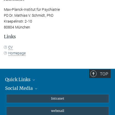
Max-Planck-Institut für Psychiatrie
PD Dr. Mathias V. Schmidt, PhD
Kraepelinstr. 2-10
80804 München
Links
CV
Homepage
TOP
Quick Links
Social Media
Student*innen/Wissenschaftler*innen
Patient*innen
Instagram
Intranet
Journalist*innen
LinkedIn
webmail
Bluesky