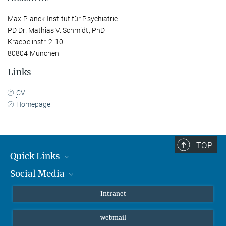
Max-Planck-Institut für Psychiatrie
PD Dr. Mathias V. Schmidt, PhD
Kraepelinstr. 2-10
80804 München
Links
CV
Homepage
TOP
Quick Links
Social Media
Student*innen/Wissenschaftler*innen
Patient*innen
Instagram
Intranet
Journalist*innen
LinkedIn
webmail
Bluesky